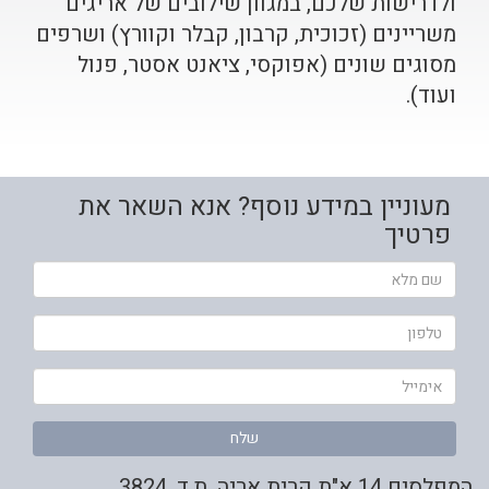
ולדרישות שלכם, במגוון שילובים של אריגים
משריינים (זכוכית, קרבון, קבלר וקוורץ) ושרפים
מסוגים שונים (אפוקסי, ציאנט אסטר, פנול
ועוד).
מעוניין במידע נוסף? אנא השאר את
פרטיך
שם
מלא
טלפון
אימייל
שלח
המפלסים 14 א"ת קרית אריה, ת.ד. 3824,